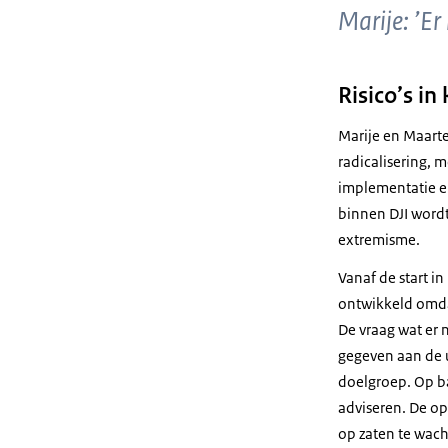
Marije: ’Er
Risico’s in
Marije en Maarte
radicalisering, 
implementatie e
binnen DJI wordt
extremisme.
Vanaf de start i
ontwikkeld omdat
De vraag wat er 
gegeven aan de u
doelgroep. Op ba
adviseren. De op
op zaten te wach