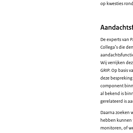
op kwesties ron
Aandachtsf
De experts van P
Collega’s die de
aandachtsfunctio
Wij verrijken de
GRIP. Op basis v
deze bespreking 
component binnen
al bekend is bin
gerelateerd is a
Daarna zoeken w
hebben kunnen vo
monitoren, of w