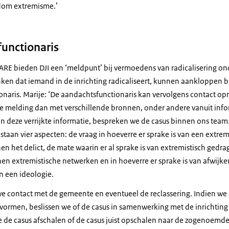
dom extremisme.’
unctionaris
ARE bieden DJI een ‘meldpunt’ bij vermoedens van radicalisering ond
nken dat iemand in de inrichting radicaliseert, kunnen aankloppen b
naris. Marije: ‘De aandachtsfunctionaris kan vervolgens contact o
ze melding dan met verschillende bronnen, onder andere vanuit info
an deze verrijkte informatie, bespreken we de casus binnen ons team.
staan vier aspecten: de vraag in hoeverre er sprake is van een extrem
 het delict, de mate waarin er al sprake is van extremistisch gedra
nen extremistische netwerken en in hoeverre er sprake is van afwijk
an een ideologie.
e contact met de gemeente en eventueel de reclassering. Indien we
rmen, beslissen we of de casus in samenwerking met de inrichting 
e de casus afschalen of de casus juist opschalen naar de zogenoem