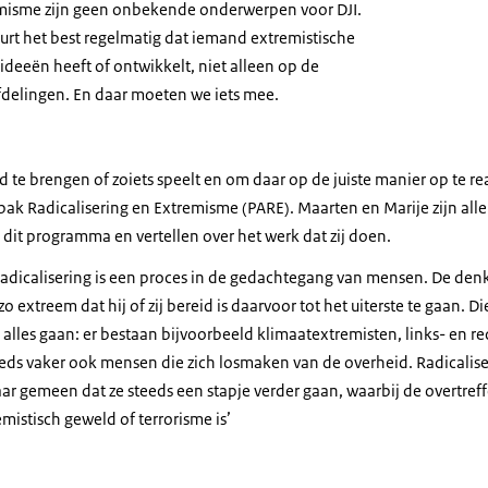
emisme zijn geen onbekende onderwerpen voor DJI.
rt het best regelmatig dat iemand extremistische
deeën heeft of ontwikkelt, niet alleen op de
fdelingen. En daar moeten we iets mee.
 te brengen of zoiets speelt en om daar op de juiste manier op te rea
 Radicalisering en Extremisme (PARE). Maarten en Marije zijn alle
it programma en vertellen over het werk dat zij doen.
 ‘Radicalisering is een proces in de gedachtegang van mensen. De de
 extreem dat hij of zij bereid is daarvoor tot het uiterste te gaan. 
alles gaan: er bestaan bijvoorbeeld klimaatextremisten, links- en r
teeds vaker ook mensen die zich losmaken van de overheid. Radicali
r gemeen dat ze steeds een stapje verder gaan, waarbij de overtref
mistisch geweld of terrorisme is’