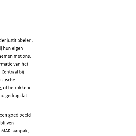
er justitiabelen.
ij hun eigen
pnemen met ons.
rmatie van het
 Centraal bij
istische
g, of betrokkene
end gedrag dat
 een goed beeld
blijven
de MAR-aanpak,