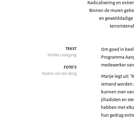
Radicalisering en extr
Binnen de muren gebeu
en gewelddadige i
terroristena
TEKST
Om goed in beeld
Nienke Ledegang
Programma Aanpak
medewerker van d
FOTO'S
Nadine van den Berg
Marije legt uit:
iemand worden zo
kunnen over van 
jihadisten en s
hebben met elkaa
hun gedrag extre