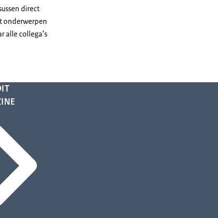
sussen direct
dit onderwerpen
 alle collega’s
IT
INE