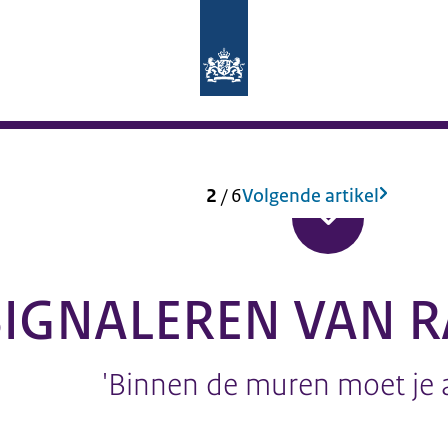
Naar de homepage van dji.nl
2
/
6
Volgende artikel
SIGNALEREN VAN R
'Binnen de muren moet je al