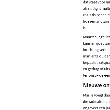
dat staat voor m
als nodig is mul
zoals risicobeel
hoe iemand zijn 
is.’
Maarten legt uit 
kunnen goed zien
inrichting verble
manier te duiden
bepaalde uitspra
en gedrag of uits
terrorist – de ee
Nieuwe on
Marije voegt daa
die radicalisere
ongeveer een jaa