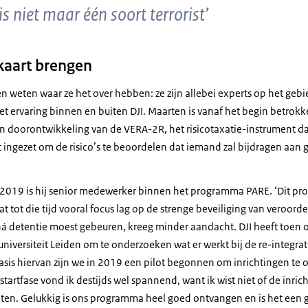
 is niet maar één soort terrorist’
 kaart brengen
n weten waar ze het over hebben: ze zijn allebei experts op het geb
met ervaring binnen en buiten DJI. Maarten is vanaf het begin betrokk
n doorontwikkeling van de VERA-2R, het risicotaxatie-instrument d
 ingezet om de risico’s te beoordelen dat iemand zal bijdragen aan
n 2019 is hij senior medewerker binnen het programma PARE. ‘Dit pr
 tot die tijd vooral focus lag op de strenge beveiliging van veroorde
ná detentie moest gebeuren, kreeg minder aandacht. DJI heeft toen 
niversiteit Leiden om te onderzoeken wat er werkt bij de re-integrat
sis hiervan zijn we in 2019 een pilot begonnen om inrichtingen te
startfase vond ik destijds wel spannend, want ik wist niet of de inric
ten. Gelukkig is ons programma heel goed ontvangen en is het een 