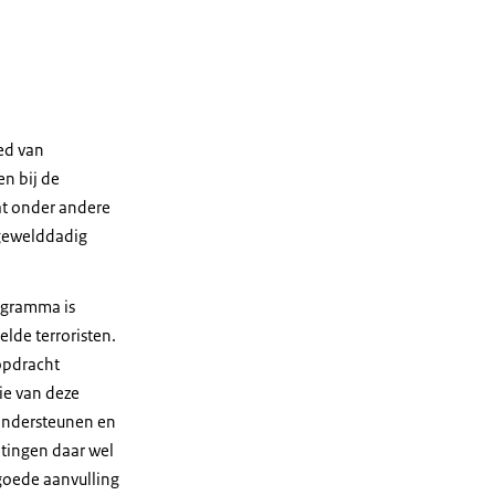
ied van
en bij de
at onder andere
 gewelddadig
ogramma is
elde terroristen.
opdracht
ie van deze
 ondersteunen en
htingen daar wel
goede aanvulling