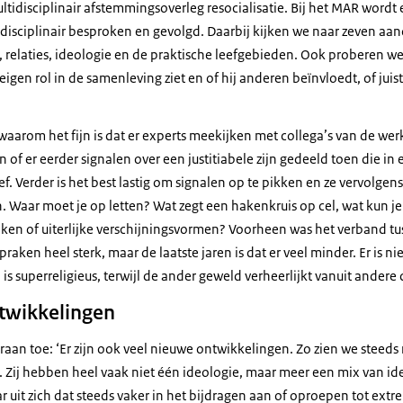
ultidisciplinair afstemmingsoverleg resocialisatie. Bij het MAR wordt 
tidisciplinair besproken en gevolgd. Daarbij kijken we naar zeven a
d, relaties, ideologie en de praktische leefgebieden. Ook proberen w
eigen rol in de samenleving ziet en of hij anderen beïnvloedt, of jui
waarom het fijn is dat er experts meekijken met collega’s van de werk
 of er eerder signalen over een justitiabele zijn gedeeld toen die in
ef. Verder is het best lastig om signalen op te pikken en ze vervolge
. Waar moet je op letten? Wat zegt een hakenkruis op cel, wat kun je
ken of uiterlijke verschijningsvormen? Voorheen was het verband tu
praken heel sterk, maar de laatste jaren is dat er veel minder. Er is n
n is superreligieus, terwijl de ander geweld verheerlijkt vanuit andere d
twikkelingen
raan toe: ‘Er zijn ook veel nieuwe ontwikkelingen. Zo zien we steed
n. Zij hebben heel vaak niet één ideologie, maar meer een mix van id
r uit zich dat steeds vaker in het bijdragen aan of oproepen tot extr