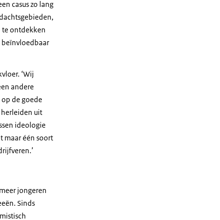
een casus zo lang
andachtsgebieden,
e te ontdekken
st beïnvloedbaar
vloer. ‘Wij
 een andere
ns op de goede
 herleiden uit
ssen ideologie
iet maar één soort
rijfveren.’
s meer jongeren
eeën. Sinds
emistisch