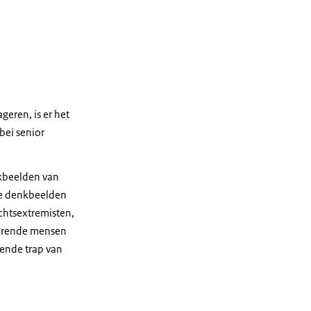
geren, is er het
bei senior
nkbeelden van
Die denkbeelden
echtsextremisten,
serende mensen
fende trap van