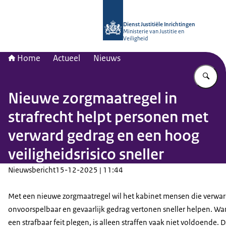
Naar de homepage van dji.nl
Dienst Justitiële Inrichtingen
Ministerie van Justitie en
Veiligheid
Home
Actueel
Nieuws
Vu
Nieuwe zorgmaatregel in
strafrecht helpt personen met
verward gedrag en een hoog
veiligheidsrisico sneller
Nieuwsbericht
15-12-2025 | 11:44
Met een nieuwe zorgmaatregel wil het kabinet mensen die verwar
onvoorspelbaar en gevaarlijk gedrag vertonen sneller helpen. Wan
een strafbaar feit plegen, is alleen straffen vaak niet voldoende. 