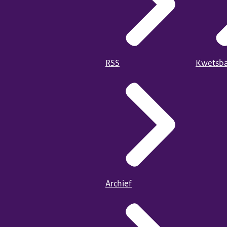
RSS
Kwetsba
Archief