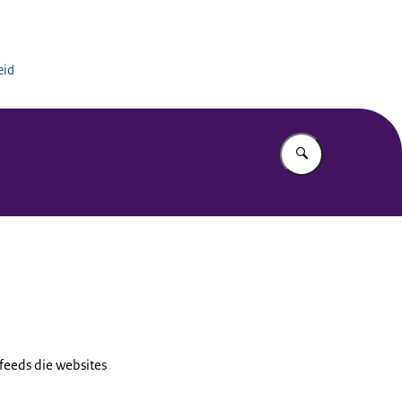
eid
Vul in wat u z
feeds die websites