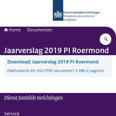
Naar de homepage van dji.nl
Dienst Justitiële Inrichtingen
Ministerie van Justitie en
Veiligheid
Home
Documenten
Vu
Jaarverslag 2019 PI Roermond
Download:
Jaarverslag 2019 PI Roermond
Publicatie
26-03-2021
PDF-document
1.3 MB
12 pagina's
Dienst Justitiële Inrichtingen
Service