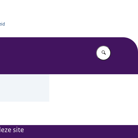
eid
Vul in wat u z
eze site