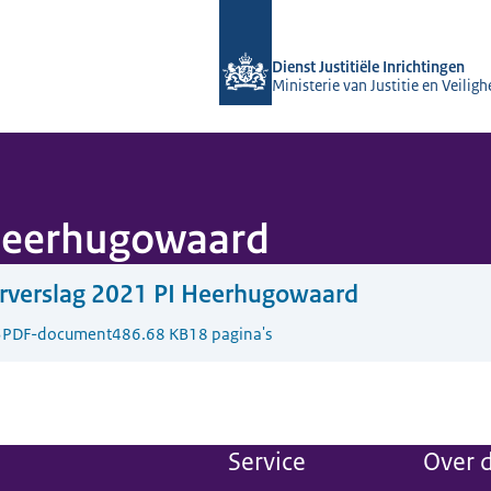
Naar de homepage van dji.nl
Dienst Justitiële Inrichtingen
Ministerie van Justitie en Veiligh
 Heerhugowaard
rverslag 2021 PI Heerhugowaard
3
PDF-document
486.68 KB
18 pagina's
Service
Over d