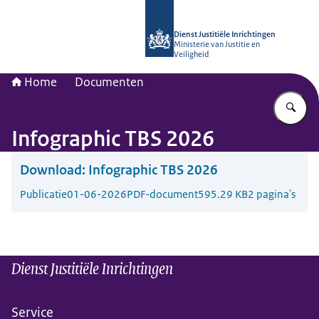
Naar de homepage van dji.nl
Dienst Justitiële Inrichtingen
Ministerie van Justitie en
Veiligheid
Home
Documenten
Vu
Infographic TBS 2026
Download:
Infographic TBS 2026
Publicatie
01-06-2026
PDF-document
595.29 KB
2 pagina's
Dienst Justitiële Inrichtingen
Service