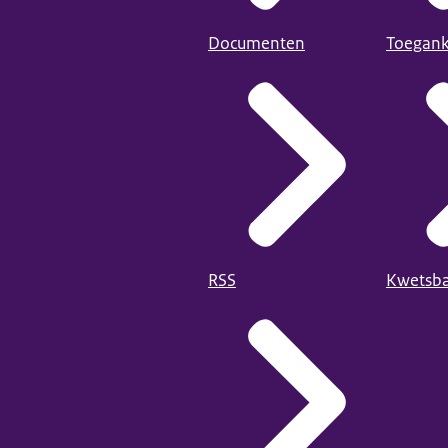
Documenten
Toegank
RSS
Kwetsba