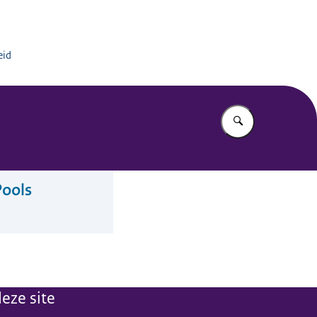
eid
Vul in wat u z
Pools
eze site