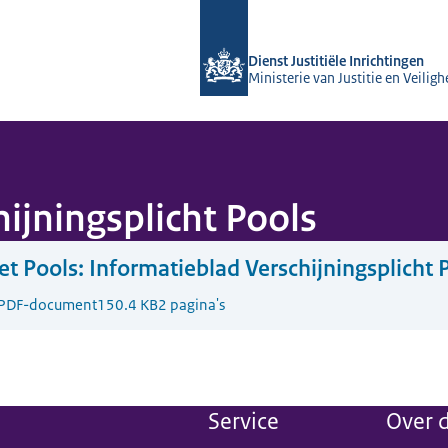
Naar de homepage van dji.nl
Dienst Justitiële Inrichtingen
Ministerie van Justitie en Veiligh
ijningsplicht Pools
t Pools:
Informatieblad Verschijningsplicht 
PDF-document
150.4 KB
2 pagina's
Service
Over d