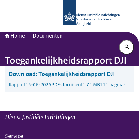
Naar de homepage van dji.nl
Dienst Justitiële Inrichtingen
Ministerie van Justitie en
Veiligheid
Home
Documenten
Vu
Toegankelijkheidsrapport DJI
Download:
Toegankelijkheidsrapport DJI
Rapport
16-06-2025
PDF-document
1.71 MB
111 pagina's
Dienst Justitiële Inrichtingen
Service