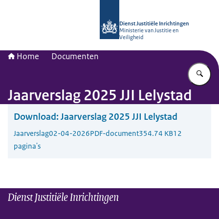
Naar de homepage van dji.nl
Dienst Justitiële Inrichtingen
Ministerie van Justitie en
Veiligheid
Home
Documenten
Vu
Jaarverslag 2025 JJI Lelystad
Download:
Jaarverslag 2025 JJI Lelystad
Jaarverslag
02-04-2026
PDF-document
354.74 KB
12
pagina's
Dienst Justitiële Inrichtingen