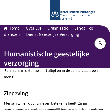
Naar de homepage van dji.nl
Dienst Justitiële Inrichtingen
Ministerie van Justitie en
Veiligheid
Home
Over DJI
Organisatie
Landelijke
diensten
Dienst Geestelijke Verzorging
Vu
Humanistische geestelijke
verzorging
'Een mens in detentie blijft altijd en in de eerste plaats een
mens'
Zingeving
Mensen willen dat hun leven betekenis heeft. Zij zijn
voortdurend op zoek naar mogelijkheden om gebeurtenissen