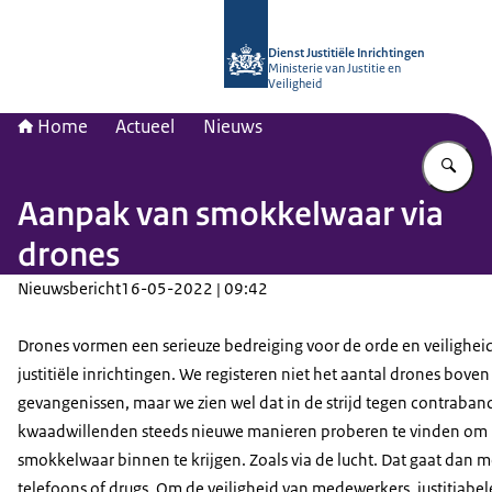
Naar de homepage van dji.nl
Dienst Justitiële Inrichtingen
Ministerie van Justitie en
Veiligheid
Home
Actueel
Nieuws
Vu
Aanpak van smokkelwaar via
drones
Nieuwsbericht
16-05-2022 | 09:42
Drones vormen een serieuze bedreiging voor de orde en veiligheid
justitiële inrichtingen. We registeren niet het aantal drones boven
gevangenissen, maar we zien wel dat in de strijd tegen contraban
kwaadwillenden steeds nieuwe manieren proberen te vinden om
smokkelwaar binnen te krijgen. Zoals via de lucht. Dat gaat dan 
telefoons of drugs. Om de veiligheid van medewerkers, justitiabel