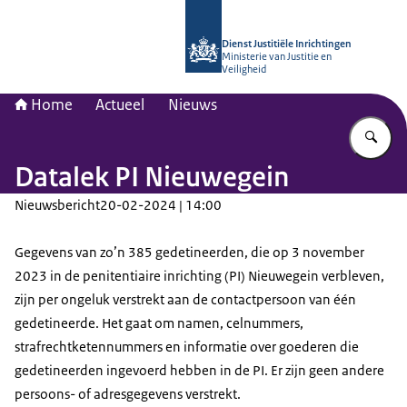
Naar de homepage van dji.nl
Dienst Justitiële Inrichtingen
Ministerie van Justitie en
Veiligheid
Home
Actueel
Nieuws
Vu
Datalek PI Nieuwegein
Nieuwsbericht
20-02-2024 | 14:00
Gegevens van zo’n 385 gedetineerden, die op 3 november
2023 in de penitentiaire inrichting (PI) Nieuwegein verbleven,
zijn per ongeluk verstrekt aan de contactpersoon van één
gedetineerde. Het gaat om namen, celnummers,
strafrechtketennummers en informatie over goederen die
gedetineerden ingevoerd hebben in de PI. Er zijn geen andere
persoons- of adresgegevens verstrekt.