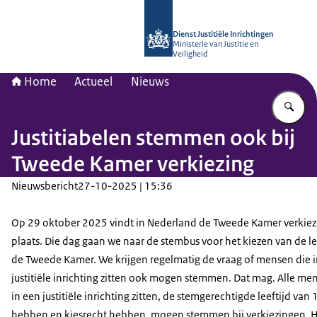
Naar de homepage van dji.nl
Dienst Justitiële Inrichtingen
Ministerie van Justitie en
Veiligheid
Home
Actueel
Nieuws
Vu
Justitiabelen stemmen ook bij
Tweede Kamer verkiezing
Nieuwsbericht
27-10-2025 | 15:36
Op 29 oktober 2025 vindt in Nederland de Tweede Kamer verkiez
plaats. Die dag gaan we naar de stembus voor het kiezen van de l
de Tweede Kamer. We krijgen regelmatig de vraag of mensen die 
justitiële inrichting zitten ook mogen stemmen. Dat mag. Alle me
in een justitiële inrichting zitten, de stemgerechtigde leeftijd van 
hebben en kiesrecht hebben, mogen stemmen bij verkiezingen. H