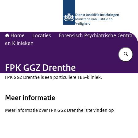
Naar de homepage van dji.nl
Dienst Justitiële Inrichtingen
Ministerie van Justitie en
Veiligheid
Home
Locaties
Forensisch Psychiatrische Centra
en Klinieken
Vu
FPK GGZ Drenthe
FPK GGZ Drenthe is een particuliere TBS-kliniek.
Meer informatie
Meer informatie over FPK GGZ Drenthe is te vinden op