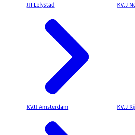
JJI Lelystad
KVJJ N
KVJJ Amsterdam
KVJJ R