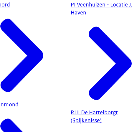
oord
PI Veenhuizen - Locatie JJI 
Haven
ijnmond
RJJI De Hartelborgt
(Spijkenisse)