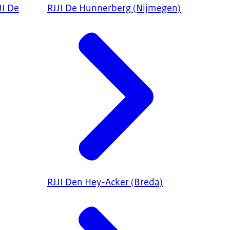
De
RJJI De Hunnerberg (Nijmegen)
RJJI Den Hey-Acker (Breda)