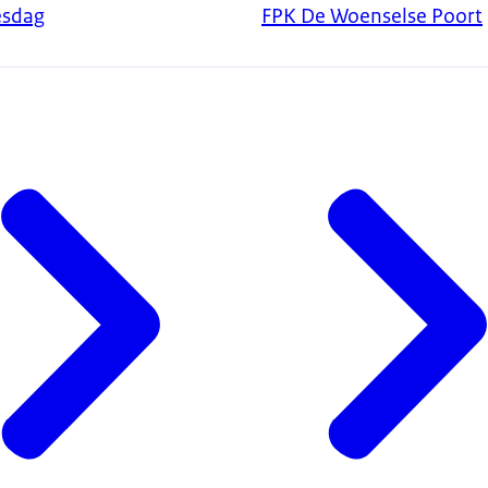
esdag
FPK De Woenselse Poort