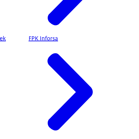
iek
FPK Inforsa