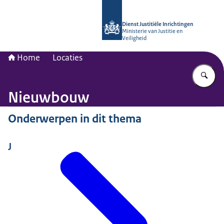
Naar de homepage van dji.nl
Dienst Justitiële Inrichtingen
Ministerie van Justitie en
Veiligheid
Home
Locaties
Vu
Nieuwbouw
Onderwerpen in dit thema
J