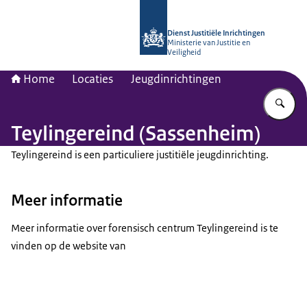
Naar de homepage van dji.nl
Dienst Justitiële Inrichtingen
Ministerie van Justitie en
Veiligheid
Home
Locaties
Jeugdinrichtingen
Vu
Teylingereind (Sassenheim)
Teylingereind is een particuliere justitiële jeugdinrichting.
Meer informatie
Meer informatie over forensisch centrum Teylingereind is te
vinden op de website van