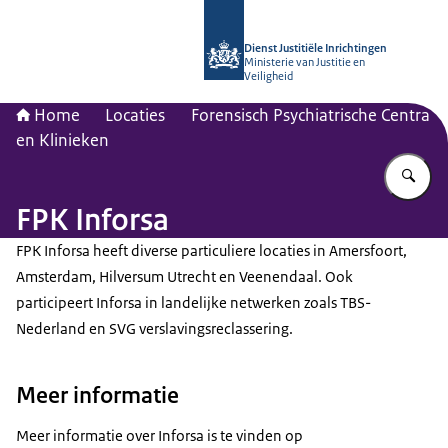
Naar de homepage van dji.nl
Dienst Justitiële Inrichtingen
Ministerie van Justitie en
Veiligheid
Home
Locaties
Forensisch Psychiatrische Centra
en Klinieken
Vu
FPK Inforsa
FPK Inforsa heeft diverse particuliere locaties in Amersfoort,
Amsterdam, Hilversum Utrecht en Veenendaal. Ook
participeert Inforsa in landelijke netwerken zoals TBS-
Nederland en SVG verslavingsreclassering.
Meer informatie
Meer informatie over Inforsa is te vinden op