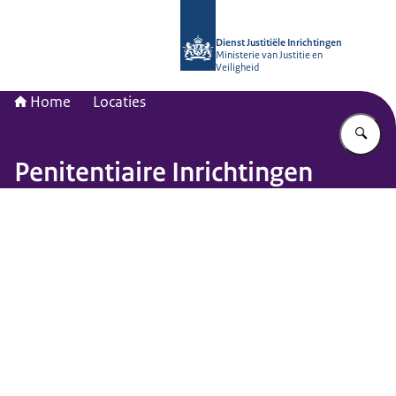
Naar de homepage van dji.nl
Dienst Justitiële Inrichtingen
Ministerie van Justitie en
Veiligheid
Home
Locaties
Vu
Penitentiaire Inrichtingen