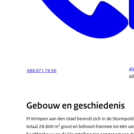
al
088 071 76 00
Al
Gebouw en geschiedenis
PI Krimpen aan den IJssel bevindt zich in de Stormpolder
2
totaal 28.800 m
groot en behoort hiermee tot één van