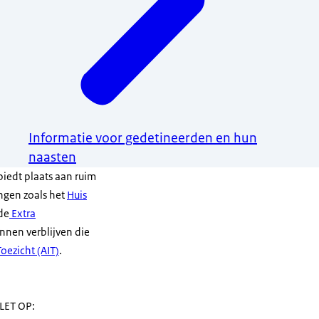
Informatie voor gedetineerden en hun
naasten
biedt plaats aan ruim
ngen zoals het
Huis
 de
Extra
nnen verblijven die
Toezicht (AIT)
.
LET OP: