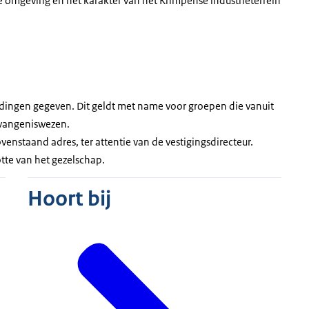
 omgeving en het karakter van het Krimpense industrieterrein
idingen gegeven. Dit geldt met name voor groepen die vanuit
evangeniswezen.
enstaand adres, ter attentie van de vestigingsdirecteur.
otte van het gezelschap.
Hoort bij