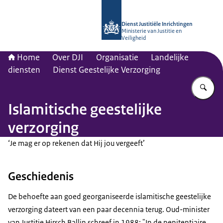
Naar de homepage van dji.nl
Dienst Justitiële Inrichtingen
Ministerie van Justitie en
Veiligheid
Home
Over DJI
Organisatie
Landelijke
diensten
Dienst Geestelijke Verzorging
Vu
Islamitische geestelijke
verzorging
‘Je mag er op rekenen dat Hij jou vergeeft’
Geschiedenis
De behoefte aan goed georganiseerde islamitische geestelijke
verzorging dateert van een paar decennia terug. Oud-minister
van Justitie Hirsch Ballin schreef in 1988: "In de penitentiaire