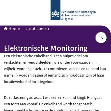
Naar de homepage van dji.nl
Dienst Justitiële Inrichtingen
Ministerie van Justitie en
Veiligheid
Home
Justitiabelen
Vu
Elektronische Monitoring
Een elektronische enkelband is een hulpmiddel om
verdachten en veroordeelden, die onder voorwaarden in
vrijheid worden gesteld, te controleren. Met de enkelband kan
namelijk worden gezien of iemand zich houdt aan zijn of haar
locatieverbod of locatiegebod.
De reclassering adviseert wie een enkelband krijgt. Hier gaat
een toets aan vooraf. De enkelband wordt toegepast bij
bijvoorbeeld schorsing van de voorlopige hechtenis onder