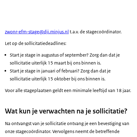
Schrijven van beroepschriften: Als de justitiabele of
de inrichting het niet eens is met de uitspraak van de
beklagcommissie, kan er beroep worden ingesteld.
Jij helpt bij het opstellen van een beroepschrift.
zwonr-efm-stage@dji.minjus.nl
t.a.v. de stagecoördinator.
Het afhandelen van schorsingsverzoeken:
Let op de sollicitatiedeadlines:
Justitiabelen kunnen een schorsingsverzoek
indienen om een maatregel tijdelijk op te heffen in
Start je stage in augustus of september? Zorg dan dat je
afwachting van de uitspraak. Jij beoordeelt deze en
sollicitatie uiterlijk 15 maart bij ons binnen is.
helpt om de verzoeken af te handelen.
Start je stage in januari of februari? Zorg dan dat je
sollicitatie uiterlijk 15 oktober bij ons binnen is.
Vereiste opleidingen:
Voor alle stageplaatsen geldt een minimale leeftijd van 18 jaar.
Hbo Sociaal Juridische Dienstverlening
Hbo Rechten
Wat kun je verwachten na je sollicitatie?
Na ontvangst van je sollicitatie ontvang je een bevestiging van
onze stagecoördinator. Vervolgens neemt de betreffende