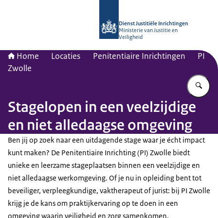
Naar de homepage van dji.nl
Dienst Justitiële Inrichtingen
Ministerie van Justitie en
Veiligheid
Home
Locaties
Penitentiaire Inrichtingen
PI
Zwolle
Vu
Stagelopen in een veelzijdige
en niet alledaagse omgeving
Ben jij op zoek naar een uitdagende stage waar je écht impact
kunt maken? De Penitentiaire Inrichting (PI) Zwolle biedt
unieke en leerzame stageplaatsen binnen een veelzijdige en
niet alledaagse werkomgeving. Of je nu in opleiding bent tot
beveiliger, verpleegkundige, vaktherapeut of jurist: bij PI Zwolle
krijg je de kans om praktijkervaring op te doen in een
omgeving waarin veiligheid en zorg samenkomen.