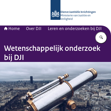
Naar de homepage van dji.nl
Dienst Justitiële Inrichtingen
Ministerie van Justitie en
Veiligheid
Home
Over DJI
Leren en onderzoeken bij DJI
Vu
Wetenschappelijk onderzoek
bij DJI