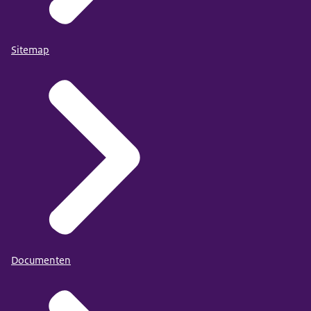
Sitemap
Documenten