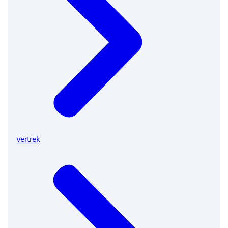
Vertrek