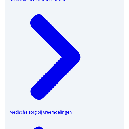
Bodyscan in detentiecentrum
Medische zorg bij vreemdelingen