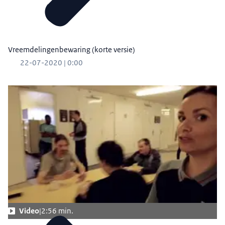
Vreemdelingenbewaring (korte versie)
22-07-2020 | 0:00
Video
2:56 min.