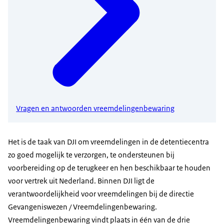
Vragen en antwoorden vreemdelingenbewaring
Het is de taak van DJI om vreemdelingen in de detentiecentra
zo goed mogelijk te verzorgen, te ondersteunen bij
voorbereiding op de terugkeer en hen beschikbaar te houden
voor vertrek uit Nederland. Binnen DJI ligt de
verantwoordelijkheid voor vreemdelingen bij de directie
Gevangeniswezen / Vreemdelingenbewaring.
Vreemdelingenbewaring vindt plaats in één van de drie