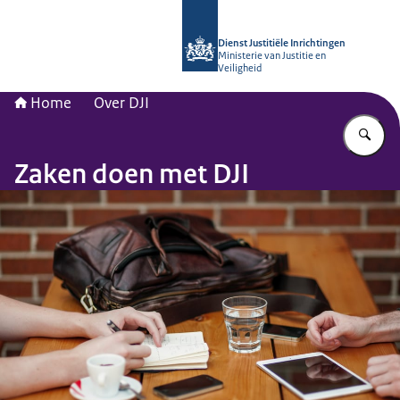
Naar de homepage van dji.nl
Dienst Justitiële Inrichtingen
Ministerie van Justitie en
Veiligheid
Home
Over DJI
Vu
Zaken doen met DJI