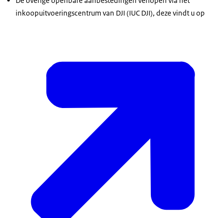
De overige openbare aanbestedingen verlopen via het
inkoopuitvoeringscentrum van DJI (IUC DJI), deze vindt u op